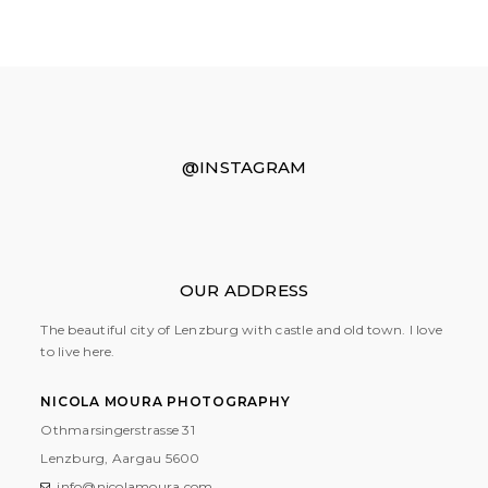
@INSTAGRAM
OUR ADDRESS
The beautiful city of Lenzburg with castle and old town. I love
to live here.
NICOLA MOURA PHOTOGRAPHY
Othmarsingerstrasse 31
Lenzburg, Aargau
5600
info@nicolamoura.com